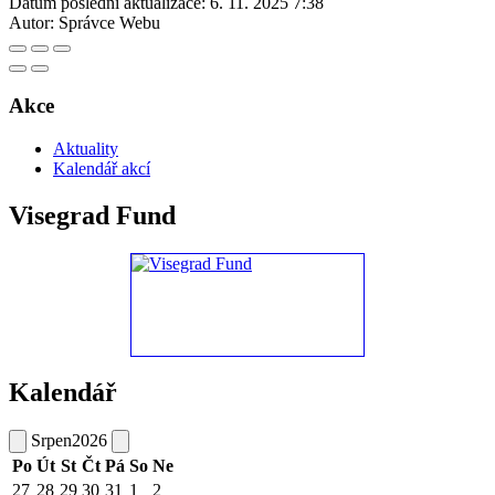
Datum poslední aktualizace:
6. 11. 2025 7:38
Autor:
Správce Webu
Akce
Aktuality
Kalendář akcí
Visegrad Fund
Kalendář
Srpen
2026
Po
Út
St
Čt
Pá
So
Ne
27
28
29
30
31
1
2