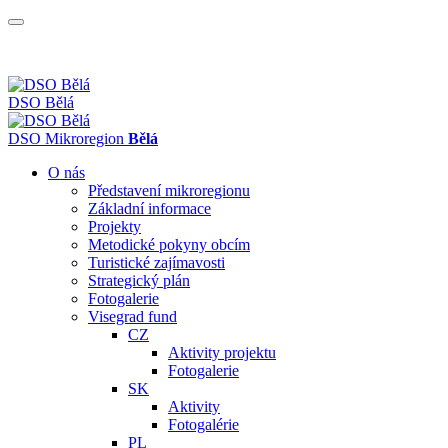
DSO Bělá
DSO
Mikroregion
Bělá
O nás
Představení mikroregionu
Základní informace
Projekty
Metodické pokyny obcím
Turistické zajímavosti
Strategický plán
Fotogalerie
Visegrad fund
CZ
Aktivity projektu
Fotogalerie
SK
Aktivity
Fotogalérie
PL