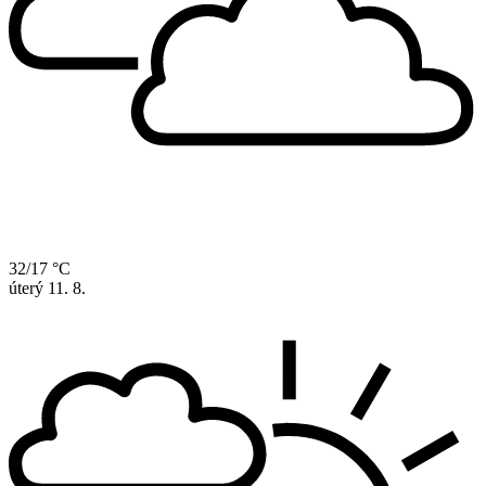
32/17 °C
úterý
11. 8.