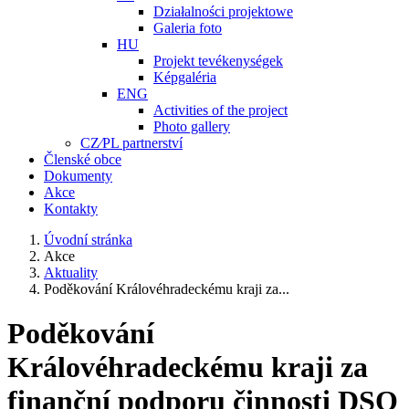
Działalności projektowe
Galeria foto
HU
Projekt tevékenységek
Képgaléria
ENG
Activities of the project
Photo gallery
CZ⁄PL partnerství
Členské obce
Dokumenty
Akce
Kontakty
Úvodní stránka
Akce
Aktuality
Poděkování Královéhradeckému kraji za...
Poděkování
Královéhradeckému kraji za
finanční podporu činnosti DSO