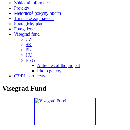
Základní informace
Projekty
Metodické pokyny obcím
Turistické zajímavosti
Strategický plán
Fotogalerie
Visegrad fund
CZ
SK
PL
HU
ENG
Activities of the project
Photo gallery
CZ⁄PL partnerství
Visegrad Fund