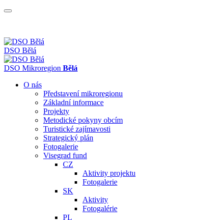
DSO Bělá
DSO
Mikroregion
Bělá
O nás
Představení mikroregionu
Základní informace
Projekty
Metodické pokyny obcím
Turistické zajímavosti
Strategický plán
Fotogalerie
Visegrad fund
CZ
Aktivity projektu
Fotogalerie
SK
Aktivity
Fotogalérie
PL