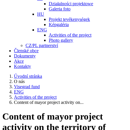
Działalności projektowe
Galeria foto
HU
Projekt tevékenységek
Képgaléria
ENG
Activities of the project
Photo gallery
CZ⁄PL partnerství
Členské obce
Dokumenty
Akce
Kontakty
Úvodní stránka
O nás
Visegrad fund
ENG
Activities of the project
Content of mayor project activity on...
Content of mayor project
activity on the territory of